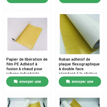
chaude
demande
demande
A propos de nous
Visite d'usine
Contrôle de la qualité
Contact
Papier de libération de
Ruban adhésif de
film PE Adhésif à
plaque flexographique
fusion à chaud pour
à double face
rubans industriels
résistant à la chaleur
Demande de soumission
Pour des exigences
avec adhésif à fusion à
envoyer une
envoyer une
spécifiques
chaud
ruban adhésif de fonte chaude
demande
demande
Ruban adhésif de tapis