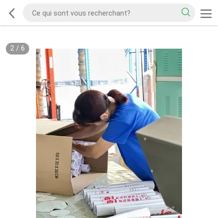
2
/
6