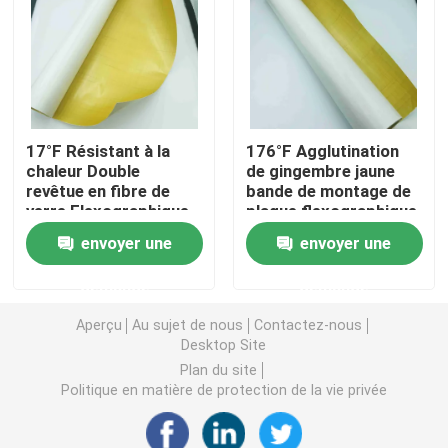
double bande dégrossie de mousse
Ruban adhésif de libération de bout droit
17°F Résistant à la
176°F Agglutination
chaleur Double
de gingembre jaune
Blocs chauds de fonte
revêtue en fibre de
bande de montage de
verre Flexographique
plaque flexographique
plaque de montage
avec papier de
Double bande dégrossie de tissu
envoyer une
envoyer une
des rubans
dégagement de film
PE
demande
demande
Plat flexographique montant des bandes
Aperçu
Au sujet de nous
Contactez-nous
Desktop Site
Ruban de transfert adhésif
Plan du site
Politique en matière de protection de la vie privée
Ruban adhésif démontable