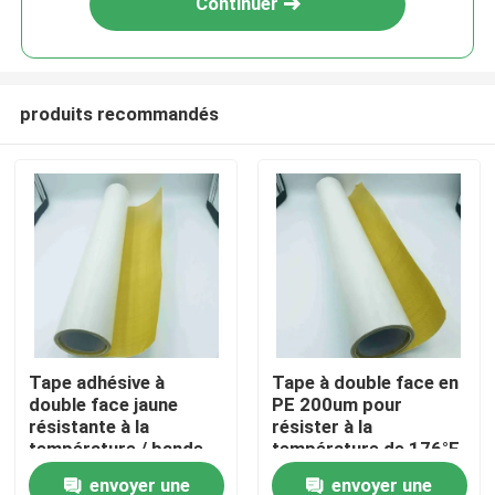
Continuer
produits recommandés
Aperçu
Tape adhésive à
Tape à double face en
double face jaune
PE 200um pour
Produits
résistante à la
résister à la
température / bande
température de 176°F
adhésive à double face
envoyer une
envoyer une
Vidéos
avec adhésif à fusion