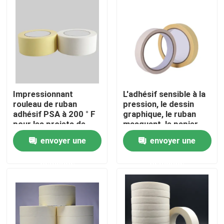
A propos de nous
Visite d'usine
Contrôle de la qualité
Impressionnant
L'adhésif sensible à la
rouleau de ruban
pression, le dessin
adhésif PSA à 200 ° F
graphique, le ruban
Contact
pour les projets de
masquant, le papier
conception graphique
crêpe 30 mm, le
envoyer une
envoyer une
/ bricolage
rouleau 20 m.
Demande de soumission
demande
demande
ruban adhésif de fonte chaude
Ruban adhésif de tapis