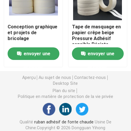
double bande dégrossie de mousse
Conception graphique
Tape de masquage en
et projets de
papier crêpe beige
Ruban adhésif de libération de bout droit
bricolage
Pressure Adhésif
sensible Résiste
jusqu'à 200°F Aucune
Blocs chauds de fonte
envoyer une
envoyer une
résistance aux UV
demande
demande
Double bande dégrossie de tissu
Aperçu
Au sujet de nous
Contactez-nous
Desktop Site
Plat flexographique montant des bandes
Plan du site
Politique en matière de protection de la vie privée
Ruban de transfert adhésif
Qualité
ruban adhésif de fonte chaude
Usine De
Ruban adhésif démontable
Chine.Copyright © 2026 Dongguan Yihong