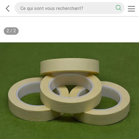
2
/
2