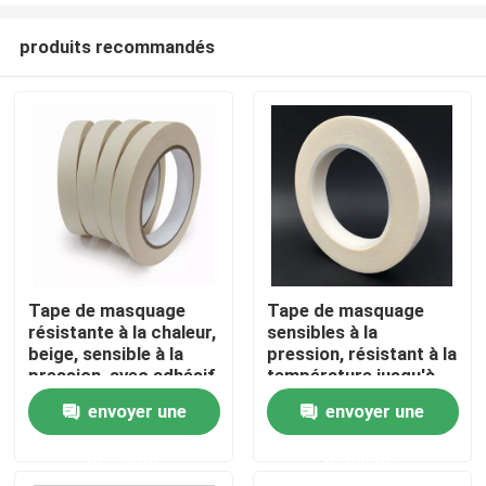
produits recommandés
Tape de masquage
Tape de masquage
résistante à la chaleur,
sensibles à la
Aperçu
beige, sensible à la
pression, résistant à la
pression, avec adhésif
température jusqu'à
à faible charge
200°F
envoyer une
envoyer une
Produits
demande
demande
Vidéos