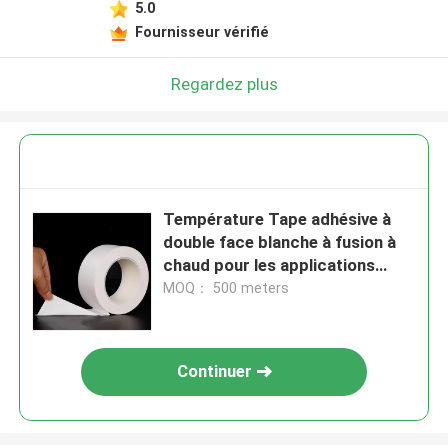
5.0
Fournisseur vérifié
Regardez plus
Température Tape adhésive à
double face blanche à fusion à
chaud pour les applications
thermiques à 300 ° F
MOQ： 500 meters
Continuer