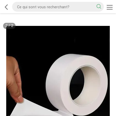
2
/
2