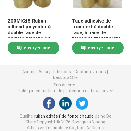
double bande dégrossie de mousse
200MIC±5 Ruban
Tape adhésive de
adhésif polyester à
transfert à double
double face de
face, à base de
Ruban adhésif de libération de bout droit
couleur blanche ou
plastique transparent,
transparente
à base de PET, à
envoyer une
envoyer une
libération d'adhésif
Blocs chauds de fonte
demande
demande
Double bande dégrossie de tissu
Aperçu
Au sujet de nous
Contactez-nous
Desktop Site
Plan du site
Plat flexographique montant des bandes
Politique en matière de protection de la vie privée
Ruban de transfert adhésif
Qualité
ruban adhésif de fonte chaude
Usine De
Chine.Copyright © 2026 Dongguan Yihong
Ruban adhésif démontable
Adhesive Technology Co., Ltd.. All Rights