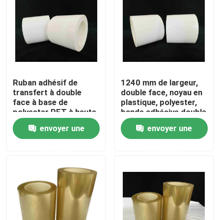
A propos de nous
Visite d'usine
Ruban adhésif de
1240 mm de largeur,
Contrôle de la qualité
transfert à double
double face, noyau en
face à base de
plastique, polyester,
polyester PET à haute
bande adhésive double
Contact
viscosité
face
envoyer une
envoyer une
demande
demande
Demande de soumission
ruban adhésif de fonte chaude
Ruban adhésif de tapis