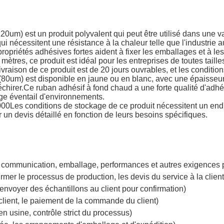
0um) est un produit polyvalent qui peut être utilisé dans une v
 qui nécessitent une résistance à la chaleur telle que l'industrie
 propriétés adhésives fortes aident à fixer les emballages et à l
es, ce produit est idéal pour les entreprises de toutes tailles
ivraison de ce produit est de 20 jours ouvrables, et les conditio
80um) est disponible en jaune ou en blanc, avec une épaisseur d
déchirer.Ce ruban adhésif à fond chaud a une forte qualité d'adh
arge éventail d'environnements.
0Les conditions de stockage de ce produit nécessitent un endroi
r un devis détaillé en fonction de leurs besoins spécifiques.
e la communication, emballage, performances et autres exigences 
rmer le processus de production, les devis du service à la client
, envoyer des échantillons au client pour confirmation)
 client, le paiement de la commande du client)
n usine, contrôle strict du processus)