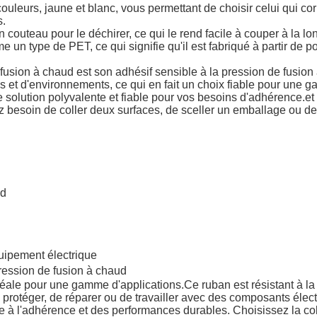
ouleurs, jaune et blanc, vous permettant de choisir celui qui c
s.
un couteau pour le déchirer, ce qui le rend facile à couper à la l
un type de PET, ce qui signifie qu'il est fabriqué à partir de po
fusion à chaud est son adhésif sensible à la pression de fusion
et d'environnements, ce qui en fait un choix fiable pour une g
olution polyvalente et fiable pour vos besoins d'adhérence.et la 
 besoin de coller deux surfaces, de sceller un emballage ou de cr
ud
équipement électrique
ression de fusion à chaud
déale pour une gamme d'applications.Ce ruban est résistant à la 
 protéger, de réparer ou de travailler avec des composants élect
nce à l'adhérence et des performances durables. Choisissez la c