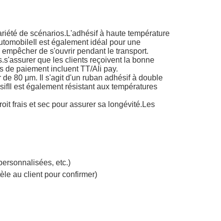
ariété de scénarios.L'adhésif à haute température
 automobileIl est également idéal pour une
es empêcher de s'ouvrir pendant le transport.
.s'assurer que les clients reçoivent la bonne
ns de paiement incluent TT/Ali pay.
e 80 μm. Il s'agit d'un ruban adhésif à double
ésifIl est également résistant aux températures
t frais et sec pour assurer sa longévité.Les
personnalisées, etc.)
èle au client pour confirmer)