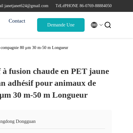
il janetjanet624@gmail.com
TéLéPHONE 86-0769-88884050
Contact


Demande Une
citation
 de compagnie 80 μm 30 m-50 m Longueur
 à fusion chaude en PET jaune
n adhésif pour animaux de
 μm 30 m-50 m Longueur
ngdong Dongguan