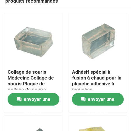
produits recommandés
Collage de souris
Adhésif spécial à
Médecine Collage de
fusion à chaud pour la
souris Plaque de
planche adhésive à
collage de souris
mouches
Aperçu
Forte Collage de
envoyer une
envoyer une
souris à haute
viscosité
Produits
demande
demande
Vidéos