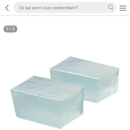
2
/
6