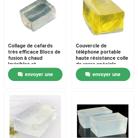
A propos de nous
Visite d'usine
Collage de cafards
Couvercle de
très efficace Blocs de
téléphone portable
Contrôle de la qualité
fusion à chaud
haute résistance colle
Invisibles et
de verre spéciale
écologiques Non
blocs de fusion à
envoyer une
envoyer une
Contact
toxiques
chaud liant
professionnel
demande
demande
Demande de soumission
ruban adhésif de fonte chaude
Ruban adhésif de tapis