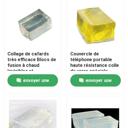
A propos de nous
Visite d'usine
Contrôle de la qualité
Collage de cafards
Couvercle de
très efficace Blocs de
téléphone portable
fusion à chaud
haute résistance colle
Contact
Invisibles et
de verre spéciale
écologiques Non
blocs de fusion à
envoyer une
envoyer une
toxiques
chaud liant
professionnel
Demande de soumission
demande
demande
ruban adhésif de fonte chaude
Ruban adhésif de tapis