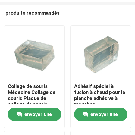
produits recommandés
Collage de souris
Adhésif spécial à
Médecine Collage de
fusion à chaud pour la
Aperçu
souris Plaque de
planche adhésive à
collage de souris
mouches
Forte Collage de
envoyer une
envoyer une
Produits
souris à haute
viscosité
demande
demande
Vidéos