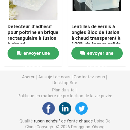
double bande dégrossie de mousse
Détecteur d'adhésif
Lentilles de vernis à
pour poitrine en brique
ongles Bloc de fusion
Ruban adhésif de libération de bout droit
rectangulaire à fusion
à chaud transparent à
à chaud
100% de teneur solide
Durée de conservation
Blocs chauds de fonte
envoyer une
envoyer une
longue
demande
demande
Double bande dégrossie de tissu
Aperçu
Au sujet de nous
Contactez-nous
Desktop Site
Plat flexographique montant des bandes
Plan du site
Politique en matière de protection de la vie privée
Ruban de transfert adhésif
Qualité
ruban adhésif de fonte chaude
Usine De
Ruban adhésif démontable
Chine.Copyright © 2026 Dongguan Yihong