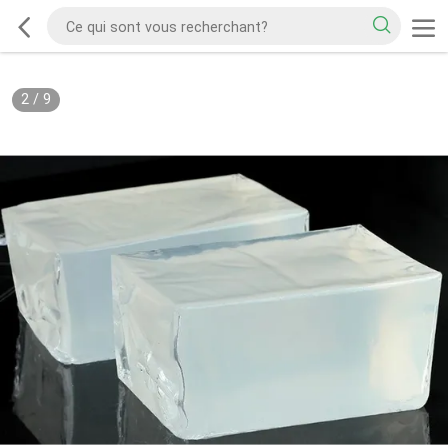
2
/
9