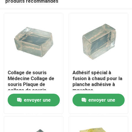
produits recommandés
Collage de souris
Adhésif spécial à
Médecine Collage de
fusion à chaud pour la
souris Plaque de
planche adhésive à
collage de souris
mouches
Aperçu
Forte Collage de
envoyer une
envoyer une
souris à haute
viscosité
Produits
demande
demande
Vidéos