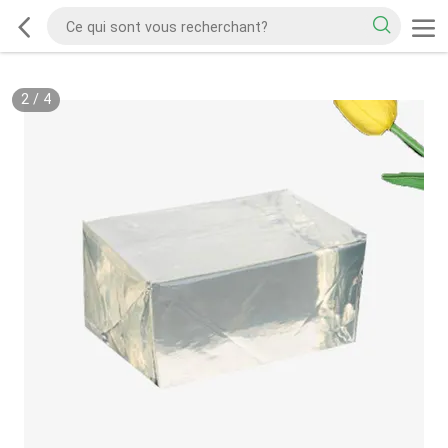
2
/
4