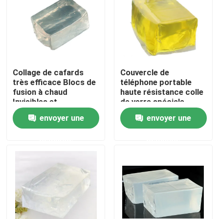
A propos de nous
Visite d'usine
Collage de cafards
Couvercle de
très efficace Blocs de
téléphone portable
Contrôle de la qualité
fusion à chaud
haute résistance colle
Invisibles et
de verre spéciale
écologiques Non
blocs de fusion à
envoyer une
envoyer une
Contact
toxiques
chaud liant
professionnel
demande
demande
Demande de soumission
ruban adhésif de fonte chaude
Ruban adhésif de tapis