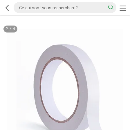
2
/
4