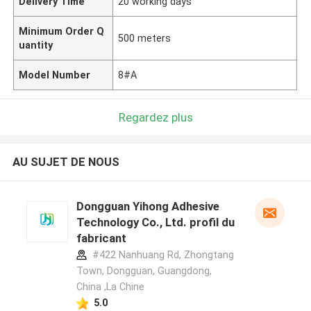
Delivery Time
20 working days
Minimum Order Q
500 meters
uantity
Model Number
8#A
Regardez plus
AU SUJET DE NOUS
Dongguan Yihong Adhesive
Technology Co., Ltd. profil du
fabricant
#422 Nanhuang Rd, Zhongtang
Town, Dongguan, Guangdong,
China ,La Chine
5.0