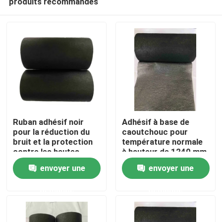
produits recommandés
Ruban adhésif noir
Adhésif à base de
pour la réduction du
caoutchouc pour
bruit et la protection
température normale
contre les hautes
à hauteur de 1240 mm
Aperçu
températures
envoyer une
envoyer une
Produits
demande
demande
Vidéos