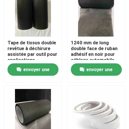
A propos de nous
Visite d'usine
Tape de tissus double
1240 mm de long
revêtue à déchirure
double face de ruban
Contrôle de la qualité
assistée par outil pour
adhésif en noir pour
applications
câblage automobile
professionnelles
envoyer une
envoyer une
Contact
demande
demande
Demande de soumission
ruban adhésif de fonte chaude
Ruban adhésif de tapis