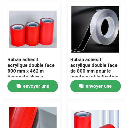
A propos de nous
Visite d'usine
Contrôle de la qualité
Ruban adhésif
Ruban adhésif
acrylique double face
acrylique double face
Contact
800 mm x 462 m
de 800 mm pour le
Viscosité élevée
montage et la fixation
Intractables et faciles
envoyer une
envoyer une
à utiliser
Demande de soumission
demande
demande
ruban adhésif de fonte chaude
Ruban adhésif de tapis