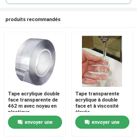
produits recommandés
Tape acrylique double
Tape transparente
Aperçu
face transparente de
acrylique à double
462 m avec noyau en
face et à viscosité
plastique
élevée
Produits
envoyer une
envoyer une
demande
demande
Vidéos