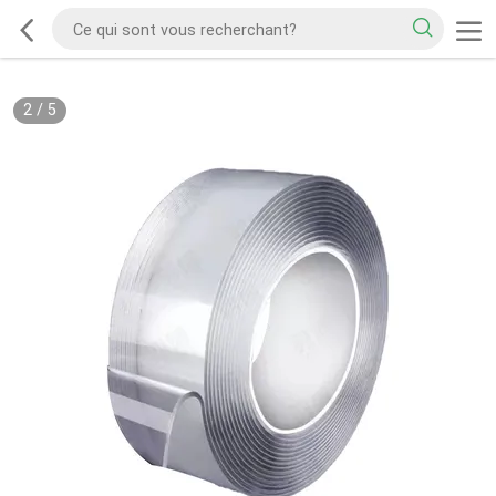
2
/
5