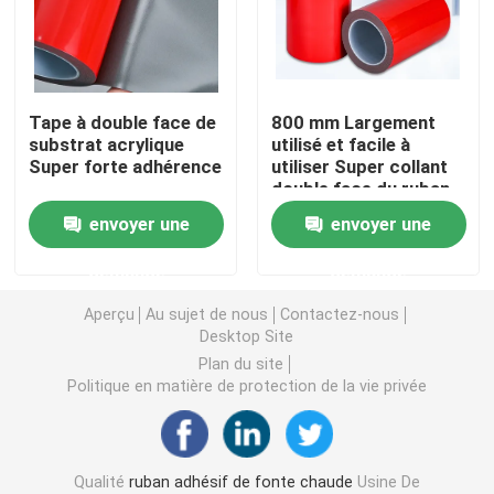
double bande dégrossie de mousse
Tape à double face de
800 mm Largement
Ruban adhésif de libération de bout droit
substrat acrylique
utilisé et facile à
Super forte adhérence
utiliser Super collant
double face du ruban
Blocs chauds de fonte
adhésif acrylique
envoyer une
envoyer une
Double bande dégrossie de tissu
demande
demande
Aperçu
Au sujet de nous
Contactez-nous
Plat flexographique montant des bandes
Desktop Site
Plan du site
Politique en matière de protection de la vie privée
Ruban de transfert adhésif
Ruban adhésif démontable
Qualité
ruban adhésif de fonte chaude
Usine De