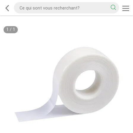
1
/
1