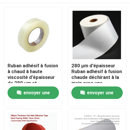
Ruban adhésif à fusion
280 μm d'épaisseur
à chaud à haute
Ruban adhésif à fusion
viscosité d'épaisseur
chaude déchirant à la
de 280 μm et
main avec une
caractéristique de
longueur
Aperçu
envoyer une
envoyer une
déchirure à la main
personnalisable pour
pour une utilisation
une utilisation
demande
demande
industrielle
industrielle
Produits
Vidéos