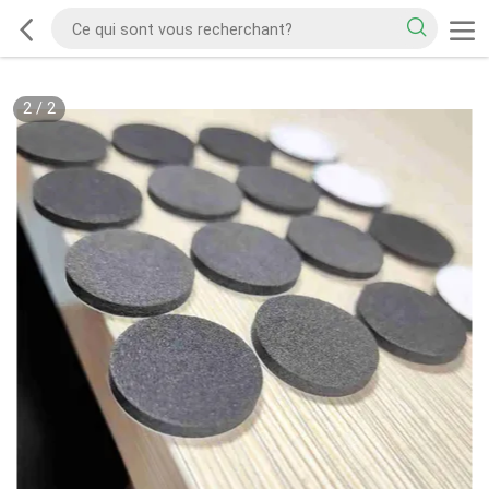
2
/
2