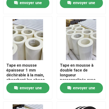
envoyer une
envoyer une
demande
demande
A propos de nous
Visite d'usine
Contrôle de la qualité
Contact
Tape en mousse
Tape en mousse à
épaisseur 1 mm
double face de
déchirable à la main,
longueur
Demande de soumission
absorbant les chocs,
personnalisée avec
haute viscosité
adhésif à fusion à
envoyer une
envoyer une
chaud et support PE
ruban adhésif de fonte chaude
demande
demande
Ruban adhésif de tapis