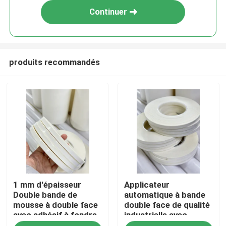
Continuer
produits recommandés
Aperçu
1 mm d'épaisseur
Applicateur
Produits
Double bande de
automatique à bande
mousse à double face
double face de qualité
avec adhésif à fondre
industrielle avec
Vidéos
à chaud Inodore
adhérence agressive