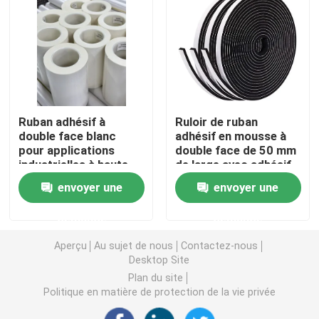
double bande dégrossie de mousse
Ruban adhésif de libération de bout droit
Ruban adhésif à
Ruloir de ruban
Blocs chauds de fonte
double face blanc
adhésif en mousse à
pour applications
double face de 50 mm
industrielles à haute
de large avec adhésif
Double bande dégrossie de tissu
adhérence
à fusion à chaud
envoyer une
envoyer une
Plat flexographique montant des bandes
demande
demande
Aperçu
Au sujet de nous
Contactez-nous
Desktop Site
Ruban de transfert adhésif
Plan du site
Politique en matière de protection de la vie privée
Ruban adhésif démontable