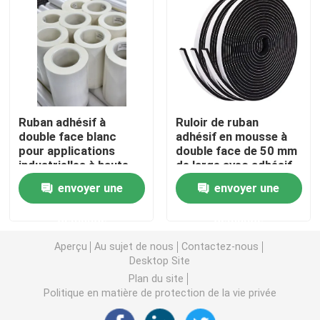
double bande dégrossie de mousse
Ruban adhésif de libération de bout droit
Ruban adhésif à
Ruloir de ruban
Blocs chauds de fonte
double face blanc
adhésif en mousse à
pour applications
double face de 50 mm
industrielles à haute
de large avec adhésif
Double bande dégrossie de tissu
adhérence
à fusion à chaud
envoyer une
envoyer une
Plat flexographique montant des bandes
demande
demande
Aperçu
Au sujet de nous
Contactez-nous
Desktop Site
Ruban de transfert adhésif
Plan du site
Politique en matière de protection de la vie privée
Ruban adhésif démontable