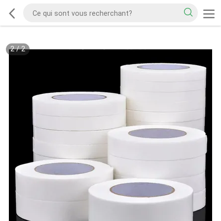
2
/
2