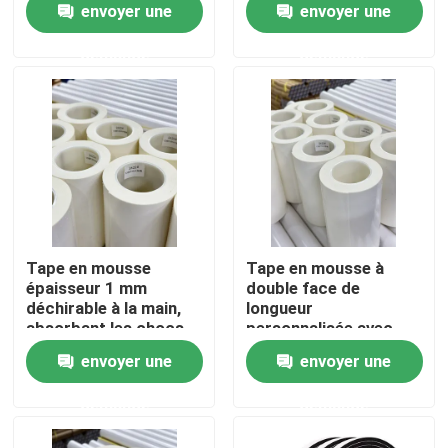
envoyer une
envoyer une
demande
demande
A propos de nous
Visite d'usine
Contrôle de la qualité
Contact
Tape en mousse
Tape en mousse à
épaisseur 1 mm
double face de
déchirable à la main,
longueur
Demande de soumission
absorbant les chocs,
personnalisée avec
haute viscosité
adhésif à fusion à
envoyer une
envoyer une
chaud et support PE
ruban adhésif de fonte chaude
demande
demande
Ruban adhésif de tapis