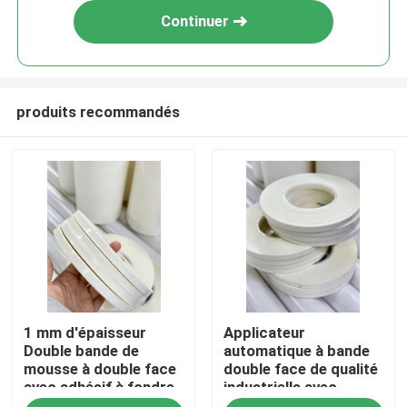
Continuer
produits recommandés
Aperçu
1 mm d'épaisseur
Applicateur
Produits
Double bande de
automatique à bande
mousse à double face
double face de qualité
avec adhésif à fondre
industrielle avec
Vidéos
à chaud Inodore
adhérence agressive