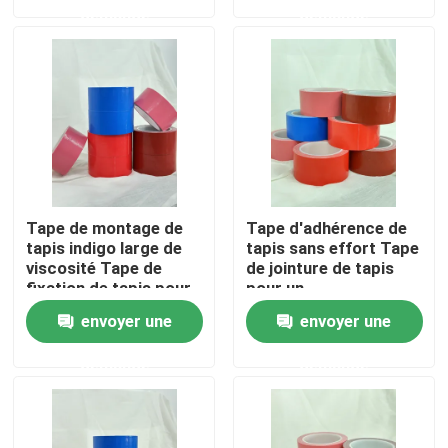
demande
demande
A propos de nous
Visite d'usine
Contrôle de la qualité
Tape de montage de
Tape d'adhérence de
Contact
tapis indigo large de
tapis sans effort Tape
viscosité Tape de
de jointure de tapis
fixation de tapis pour
pour un
des sols sans soudure
repositionnement
Demande de soumission
envoyer une
envoyer une
et sécurisés
facile
demande
demande
ruban adhésif de fonte chaude
Ruban adhésif de tapis