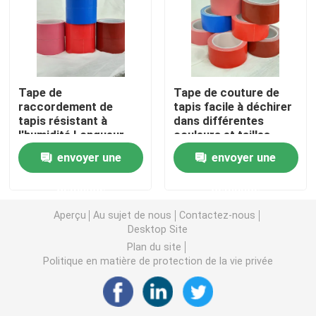
double bande dégrossie de mousse
Ruban adhésif de libération de bout droit
Tape de
Tape de couture de
raccordement de
tapis facile à déchirer
tapis résistant à
dans différentes
Blocs chauds de fonte
l'humidité Longueur
couleurs et tailles
personnalisable
1020/1240 mm
envoyer une
envoyer une
(1020/1240mm-
Double bande dégrossie de tissu
320um)
demande
demande
Plat flexographique montant des bandes
Aperçu
Au sujet de nous
Contactez-nous
Desktop Site
Plan du site
Ruban de transfert adhésif
Politique en matière de protection de la vie privée
Ruban adhésif démontable