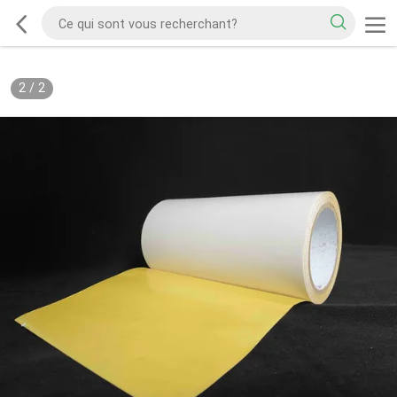
2
/
2