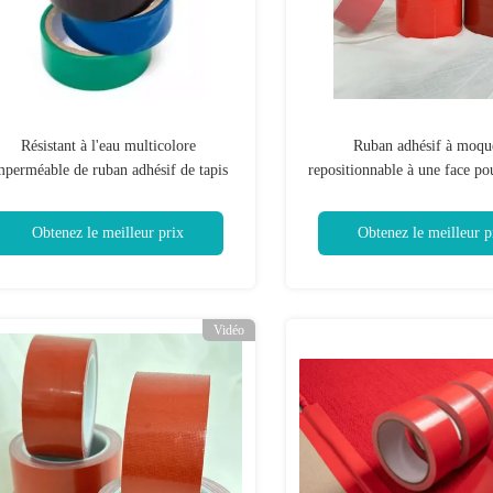
Résistant à l'eau multicolore
Ruban adhésif à moqu
mperméable de ruban adhésif de tapis
repositionnable à une face po
de plancher
de moquette
Obtenez le meilleur prix
Obtenez le meilleur p
Vidéo