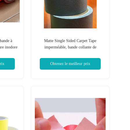
 bande à
Matte Single Sided Carpet Tape
ure inodore
imperméable, bande collante de
couverture résistante UV
rix
Obtenez le meilleur prix