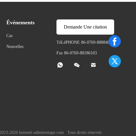
Événements
Demande Une citation
Cas
TéLéPHONE 86-0769-88884050
Nouvelles
Fax 86-0769-88186103



2023-2026 hotmelt-adhesivetape.com . Tous droits réservés.