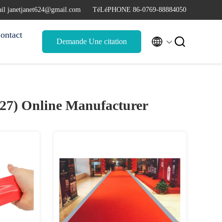
il janetjanet624@gmail.com
TéLéPHONE 86-0769-88884050
ontact


Demande Une citation
(27)
Online Manufacturer