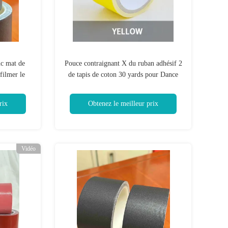
uc mat de
Pouce contraignant X du ruban adhésif 2
filmer le
de tapis de coton 30 yards pour Dance
Floor
rix
Obtenez le meilleur prix
Vidéo