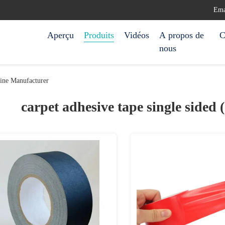
Ema
Aperçu
Produits
Vidéos
A propos de
C
nous
line Manufacturer
carpet adhesive tape single sided 