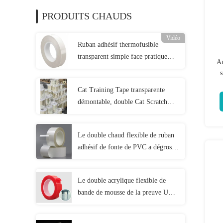
PRODUITS CHAUDS
Vidéo
Ruban adhésif thermofusible
transparent simple face pratique
An
polyvalent
s
Cat Training Tape transparente
démontable, double Cat Scratch
Deterrent Tape dégrossie
Le double chaud flexible de ruban
adhésif de fonte de PVC a dégrossi
ultra collant
Le double acrylique flexible de
bande de mousse de la preuve UV a
dégrossi universel