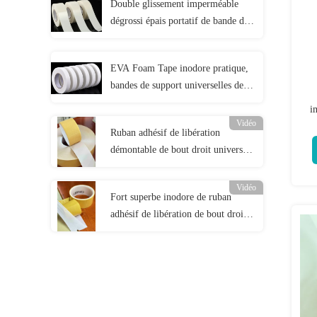
Double glissement imperméable
dégrossi épais portatif de bande de
mousse anti
EVA Foam Tape inodore pratique,
bandes de support universelles de
mousse
i
Vidéo
Ruban adhésif de libération
démontable de bout droit universel
pour la maison
Vidéo
Fort superbe inodore de ruban
adhésif de libération de bout droit
de l'épaisseur 0.15mm