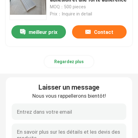
MOQ：500 pieces
Prix：Inquire in detail
double bande dégrossie de mousse
meilleur prix
Contact
Ruban adhésif de libération de bout droit
Blocs chauds de fonte
Regardez plus
Double bande dégrossie de tissu
Laisser un message
Plat flexographique montant des bandes
Nous vous rappellerons bientôt!
Ruban de transfert adhésif
Ruban adhésif démontable