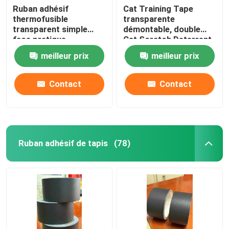
Ruban adhésif
Cat Training Tape
thermofusible
transparente
transparent simple
démontable, double
face pratique
Cat Scratch Deterrent
polyvalent
Tape dégrossie
meilleur prix
meilleur prix
Contact
Contact
Ruban adhésif de tapis
(78)