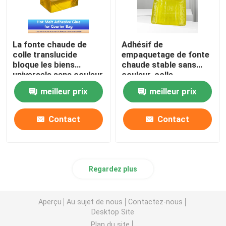
La fonte chaude de
Adhésif de
colle translucide
empaquetage de fonte
bloque les biens
chaude stable sans
universels sans couleur
couleur, colle
translucide de HMPSA
meilleur prix
meilleur prix
Contact
Contact
Regardez plus
Aperçu
Au sujet de nous
Contactez-nous
Desktop Site
Plan du site