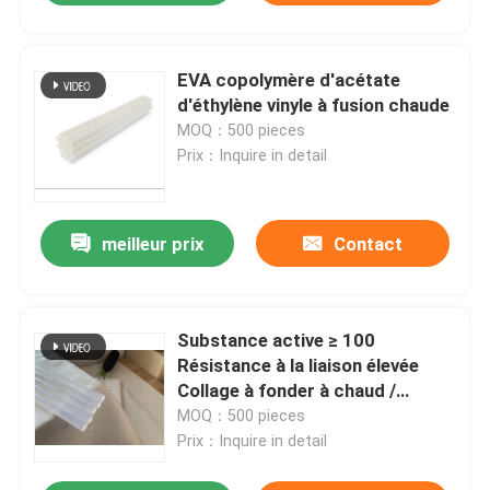
EVA copolymère d'acétate
d'éthylène vinyle à fusion chaude
MOQ：500 pieces
Prix：Inquire in detail
meilleur prix
Contact
Substance active ≥ 100
Résistance à la liaison élevée
Collage à fonder à chaud /
Collage à fonder à chaud pour
MOQ：500 pieces
l'étanchéité
Prix：Inquire in detail