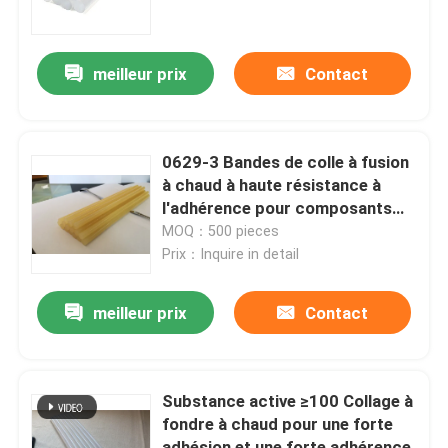
A propos de nous
meilleur prix
Contact
Visite d'usine
0629-3 Bandes de colle à fusion
Contrôle de la qualité
à chaud à haute résistance à
l'adhérence pour composants
électroniques et joints
MOQ：500 pieces
Contact
Prix：Inquire in detail
Demande de soumission
meilleur prix
Contact
ruban adhésif de fonte chaude
Substance active ≥100 Collage à
fondre à chaud pour une forte
Ruban adhésif de tapis
adhésion et une forte adhérence