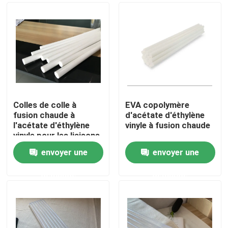
Colles de colle à
EVA copolymère
fusion chaude à
d'acétate d'éthylène
l'acétate d'éthylène
vinyle à fusion chaude
vinyle pour les liaisons
multiples
envoyer une
envoyer une
Aperçu
demande
demande
Produits
Vidéos