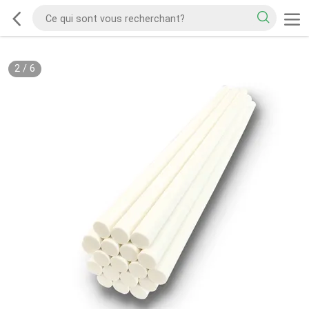
2
/
6