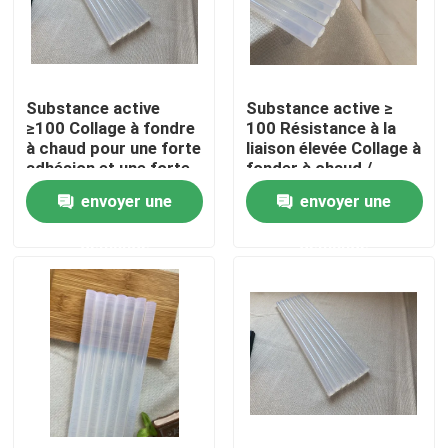
A propos de nous
Substance active
Substance active ≥
Visite d'usine
≥100 Collage à fondre
100 Résistance à la
à chaud pour une forte
liaison élevée Collage à
adhésion et une forte
fonder à chaud /
Contrôle de la qualité
adhérence
Collage à fonder à
envoyer une
envoyer une
chaud pour
l'étanchéité
demande
demande
Contact
Demande de soumission
ruban adhésif de fonte chaude
Ruban adhésif de tapis