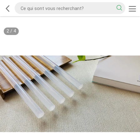
2
/
4