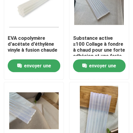
A propos de nous
Visite d'usine
EVA copolymère
Substance active
d'acétate d'éthylène
≥100 Collage à fondre
vinyle à fusion chaude
à chaud pour une forte
Contrôle de la qualité
adhésion et une forte
adhérence
envoyer une
envoyer une
Contact
demande
demande
Demande de soumission
ruban adhésif de fonte chaude
Ruban adhésif de tapis