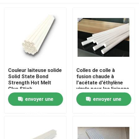
Couleur laiteuse solide
Colles de colle à
Solid State Bond
fusion chaude à
Strength Hot Melt
l'acétate d'éthylène
Glue Stick
vinyle pour les liaisons
multiples
Aperçu
envoyer une
envoyer une
demande
demande
Produits
Vidéos