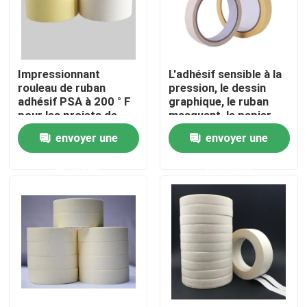
A propos de nous
Impressionnant
L'adhésif sensible à la
Visite d'usine
rouleau de ruban
pression, le dessin
adhésif PSA à 200 ° F
graphique, le ruban
pour les projets de
masquant, le papier
Contrôle de la qualité
conception graphique
crêpe 30 mm, le
envoyer une
envoyer une
/ bricolage
rouleau 20 m.
demande
demande
Contact
Demande de soumission
ruban adhésif de fonte chaude
Ruban adhésif de tapis