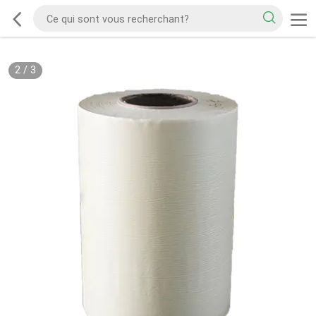
2
/
3