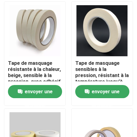
Tape de masquage
Tape de masquage
résistante à la chaleur,
sensibles à la
beige, sensible à la
pression, résistant à la
pression, avec adhésif
température jusqu'à
à faible charge
200°F
envoyer une
envoyer une
Aperçu
demande
demande
Produits
Vidéos