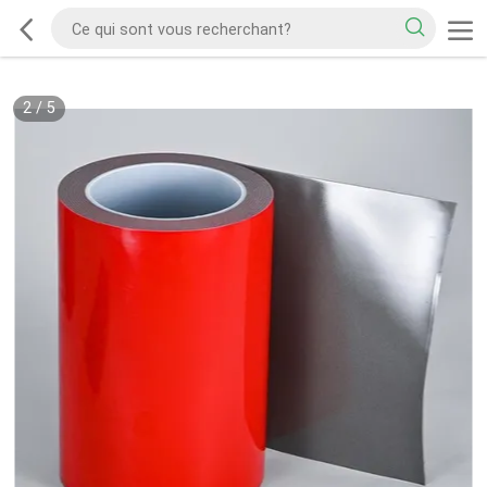
2
/
5