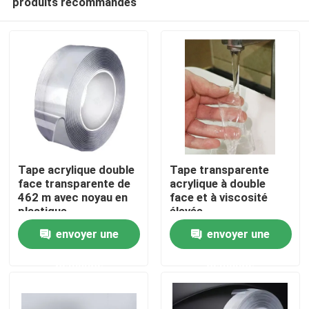
produits recommandés
Tape acrylique double
Tape transparente
face transparente de
acrylique à double
462 m avec noyau en
face et à viscosité
plastique
élevée
Aperçu
envoyer une
envoyer une
Produits
demande
demande
Vidéos