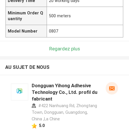
Delivery Time
20 working days
Minimum Order Q
500 meters
uantity
Model Number
0807
Regardez plus
AU SUJET DE NOUS
Dongguan Yihong Adhesive
Technology Co., Ltd. profil du
fabricant
#422 Nanhuang Rd, Zhongtang
Town, Dongguan, Guangdong,
China ,La Chine
5.0