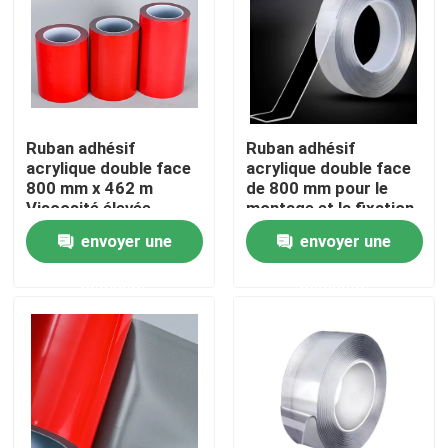
A propos de nous
Visite d'usine
Ruban adhésif
Ruban adhésif
acrylique double face
acrylique double face
Contrôle de la qualité
800 mm x 462 m
de 800 mm pour le
Viscosité élevée
montage et la fixation
Intractables et faciles
envoyer une
envoyer une
Contact
à utiliser
demande
demande
Demande de soumission
ruban adhésif de fonte chaude
Ruban adhésif de tapis