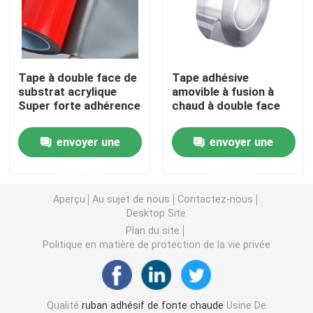
double bande dégrossie de mousse
Tape à double face de
Tape adhésive
Ruban adhésif de libération de bout droit
substrat acrylique
amovible à fusion à
Super forte adhérence
chaud à double face
Blocs chauds de fonte
envoyer une
envoyer une
Double bande dégrossie de tissu
demande
demande
Aperçu
Au sujet de nous
Contactez-nous
Plat flexographique montant des bandes
Desktop Site
Plan du site
Politique en matière de protection de la vie privée
Ruban de transfert adhésif
Ruban adhésif démontable
Qualité
ruban adhésif de fonte chaude
Usine De