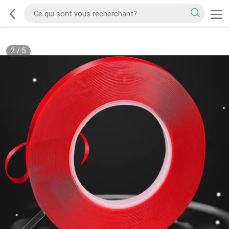
2
/
5