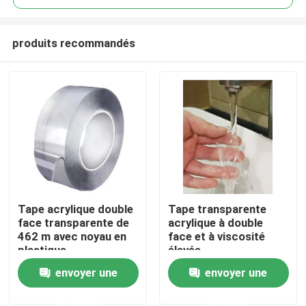
produits recommandés
Tape acrylique double
Tape transparente
Aperçu
face transparente de
acrylique à double
462 m avec noyau en
face et à viscosité
plastique
élevée
Produits
envoyer une
envoyer une
demande
demande
Vidéos