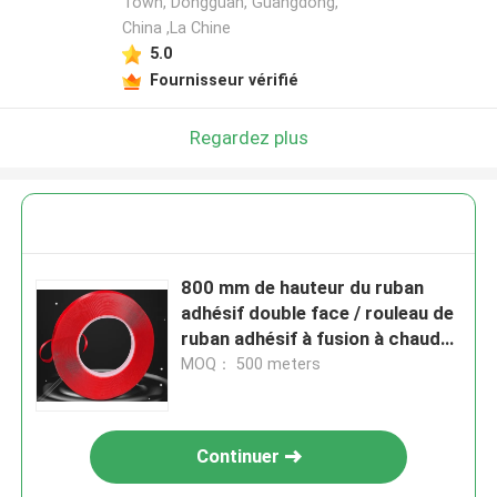
Town, Dongguan, Guangdong,
China ,La Chine
5.0
Fournisseur vérifié
Regardez plus
800 mm de hauteur du ruban
adhésif double face / rouleau de
ruban adhésif à fusion à chaud
avec noyau en plastique
MOQ： 500 meters
Continuer