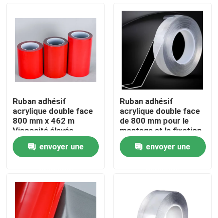
A propos de nous
Visite d'usine
Contrôle de la qualité
Ruban adhésif
Ruban adhésif
acrylique double face
acrylique double face
Contact
800 mm x 462 m
de 800 mm pour le
Viscosité élevée
montage et la fixation
Intractables et faciles
envoyer une
envoyer une
à utiliser
Demande de soumission
demande
demande
ruban adhésif de fonte chaude
Ruban adhésif de tapis