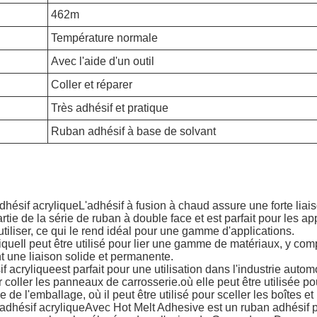
462m
Température normale
Avec l'aide d'un outil
Coller et réparer
Très adhésif et pratique
Ruban adhésif à base de solvant
hésif acrylique
L'adhésif à fusion à chaud assure une forte liais
tie de la série de ruban à double face et est parfait pour les ap
 utiliser, ce qui le rend idéal pour une gamme d'applications.
ique
Il peut être utilisé pour lier une gamme de matériaux, y comp
nt une liaison solide et permanente.
f acrylique
est parfait pour une utilisation dans l'industrie automo
 coller les panneaux de carrosserie.où elle peut être utilisée pou
de l'emballage, où il peut être utilisé pour sceller les boîtes et 
dhésif acrylique
Avec Hot Melt Adhesive est un ruban adhésif pol