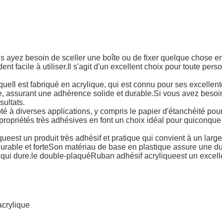
 ayez besoin de sceller une boîte ou de fixer quelque chose en
t facile à utiliser.Il s'agit d'un excellent choix pour toute per
ique
Il est fabriqué en acrylique, qui est connu pour ses excelle
 assurant une adhérence solide et durable.Si vous avez besoin d
sultats.
té à diverses applications, y compris le papier d'étanchéité pou
propriétés très adhésives en font un choix idéal pour quiconque
que
est un produit très adhésif et pratique qui convient à un large
durable et forteSon matériau de base en plastique assure une du
 qui dure.le double-plaqué
Ruban adhésif acrylique
est un excell
crylique