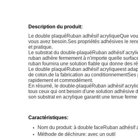
Description du produit:
Le double plaqué
Ruban adhésif acrylique
Que vous
vous avez besoin.Ses propriétés adhésives le renden
et pratique.
Le substrat du double-plaqué
Ruban adhésif acryl
ruban adhère fermement à n'importe quelle surface,
ruban fournira une solution fiable qui donne des ré
Le double plaqué
Ruban adhésif acrylique
est adap
de coton.de la fabrication au conditionnementSes 
rapidement et commodément.
En résumé, le double-plaqué
Ruban adhésif acryli
tous ceux qui ont besoin d'une solution adhésive 
son substrat en acrylique garantit une tenue ferme
Caractéristiques:
Nom du produit: à double face
Ruban adhésif a
Méthode de déchirure: avec un outil