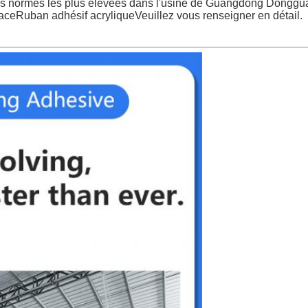
es normes les plus élevées dans l'usine de Guangdong Donggua
face
Ruban adhésif acrylique
Veuillez vous renseigner en détail.