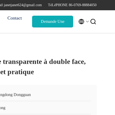
il janetjanet624@gmail.com
TéLéPHONE 86-0769-88884050
Contact


Demande Une
citation
 transparente à double face,
 et pratique
ngdong Dongguan
ong