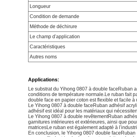
Longueur
Condition de demande
Méthode de déchirure
Le champ d'application
Caractéristiques
Autres noms
Applications:
Le substrat du Yihong 0807 à double face
Ruban ad
conditions de température normale.Le ruban fait par
double face en papier coton est flexible et facile à
Le Yihong 0807 à double face
Ruban adhésif acryl
adhésif est idéal pour les matériaux qui nécessite
Le Yihong 0807 à double revêtement
Ruban adhési
garnitures intérieures et extérieures, ainsi que pour
matricesLe ruban est également adapté à l'industrie 
En conclusion, le Yihong 0807 double face
Ruban a