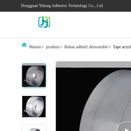
Dongguan Yihong Adhesive Technology Co., Ltd.
Maison
>
produits
>
Ruban adhésif démontable
>
Tape acryli