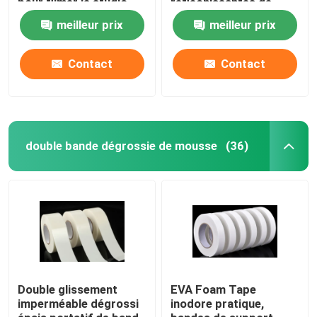
pour filmer le studio
réfléchissantes de
tapis
meilleur prix
meilleur prix
A propos de nous
Contact
Contact
Visite d'usine
Contrôle de la qualité
double bande dégrossie de mousse
(36)
Contact
Demande de soumission
ruban adhésif de fonte chaude
Double glissement
EVA Foam Tape
imperméable dégrossi
inodore pratique,
Ruban adhésif de tapis