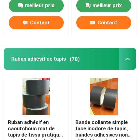
polyvalent
Tape dégrossie
meilleur prix
meilleur prix
Contact
Contact
Ruban adhésif de tapis
(78)
Aperçu
Produits
Ruban adhésif en
Bande collante simple
caoutchouc mat de
face inodore de tapis,
tapis de tissu pratique
bandes adhésives non
Vidéos