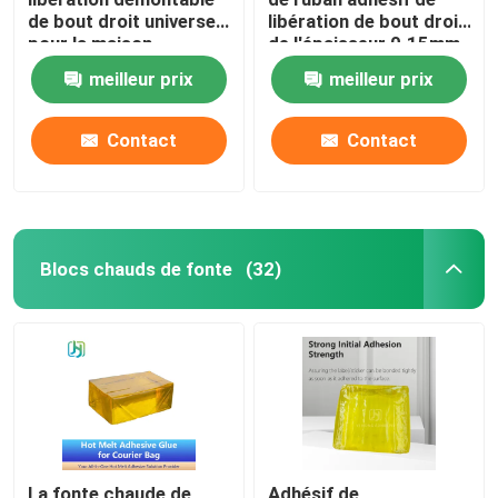
de bout droit universel
libération de bout droit
pour la maison
de l'épaisseur 0.15mm
Ruban adhésif de film
meilleur prix
meilleur prix
Ruban adhésif sensible à la pression
Contact
Contact
Collage à fonder à chaud
Blocs chauds de fonte
(32)
La fonte chaude de
Adhésif de