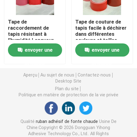
double bande dégrossie de mousse
Tape de
Tape de couture de
raccordement de
tapis facile à déchirer
tapis résistant à
dans différentes
Ruban adhésif de libération de bout droit
l'humidité Longueur
couleurs et tailles
personnalisable
1020/1240 mm
envoyer une
envoyer une
(1020/1240mm-
Blocs chauds de fonte
320um)
demande
demande
Double bande dégrossie de tissu
Aperçu
Au sujet de nous
Contactez-nous
Desktop Site
Plan du site
Plat flexographique montant des bandes
Politique en matière de protection de la vie privée
Ruban de transfert adhésif
Qualité
ruban adhésif de fonte chaude
Usine De
Chine.Copyright © 2026 Dongguan Yihong
Ruban adhésif démontable
Adhesive Technology Co., Ltd.. All Rights