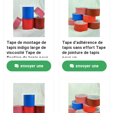
A propos de nous
Visite d'usine
Tape de montage de
Tape d'adhérence de
Contrôle de la qualité
tapis indigo large de
tapis sans effort Tape
viscosité Tape de
de jointure de tapis
fixation de tapis pour
pour un
Contact
des sols sans soudure
repositionnement
envoyer une
envoyer une
et sécurisés
facile
demande
demande
Demande de soumission
ruban adhésif de fonte chaude
Ruban adhésif de tapis