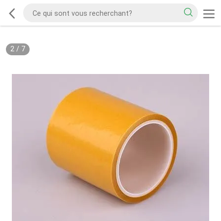
2
/
7