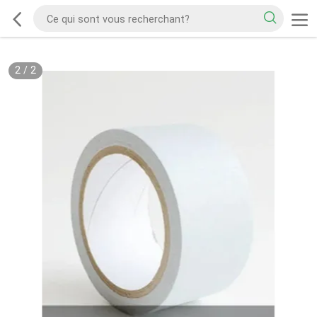
2
/
2