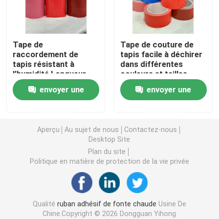
double bande dégrossie de mousse
Tape de
Tape de couture de
raccordement de
tapis facile à déchirer
Ruban adhésif de libération de bout droit
tapis résistant à
dans différentes
l'humidité Longueur
couleurs et tailles
personnalisable
1020/1240 mm
Blocs chauds de fonte
envoyer une
envoyer une
(1020/1240mm-
320um)
demande
demande
Double bande dégrossie de tissu
Aperçu
Au sujet de nous
Contactez-nous
Desktop Site
Plat flexographique montant des bandes
Plan du site
Politique en matière de protection de la vie privée
Ruban de transfert adhésif
Qualité
ruban adhésif de fonte chaude
Usine De
Ruban adhésif démontable
Chine.Copyright © 2026 Dongguan Yihong