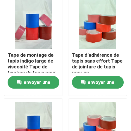
A propos de nous
Visite d'usine
Contrôle de la qualité
Tape de montage de
Tape d'adhérence de
tapis indigo large de
tapis sans effort Tape
viscosité Tape de
de jointure de tapis
Contact
fixation de tapis pour
pour un
des sols sans soudure
repositionnement
envoyer une
envoyer une
et sécurisés
facile
Demande de soumission
demande
demande
ruban adhésif de fonte chaude
Ruban adhésif de tapis