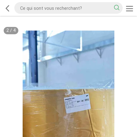
2
/
4