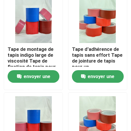
A propos de nous
Visite d'usine
Tape de montage de
Tape d'adhérence de
Contrôle de la qualité
tapis indigo large de
tapis sans effort Tape
viscosité Tape de
de jointure de tapis
fixation de tapis pour
pour un
Contact
des sols sans soudure
repositionnement
envoyer une
envoyer une
et sécurisés
facile
demande
demande
Demande de soumission
ruban adhésif de fonte chaude
Ruban adhésif de tapis