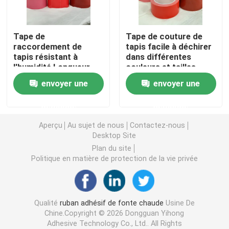
double bande dégrossie de mousse
Tape de
Tape de couture de
raccordement de
tapis facile à déchirer
tapis résistant à
dans différentes
Ruban adhésif de libération de bout droit
l'humidité Longueur
couleurs et tailles
personnalisable
1020/1240 mm
envoyer une
envoyer une
(1020/1240mm-
Blocs chauds de fonte
320um)
demande
demande
Double bande dégrossie de tissu
Aperçu
Au sujet de nous
Contactez-nous
Desktop Site
Plan du site
Plat flexographique montant des bandes
Politique en matière de protection de la vie privée
Ruban de transfert adhésif
Qualité
ruban adhésif de fonte chaude
Usine De
Chine.Copyright © 2026 Dongguan Yihong
Ruban adhésif démontable
Adhesive Technology Co., Ltd.. All Rights