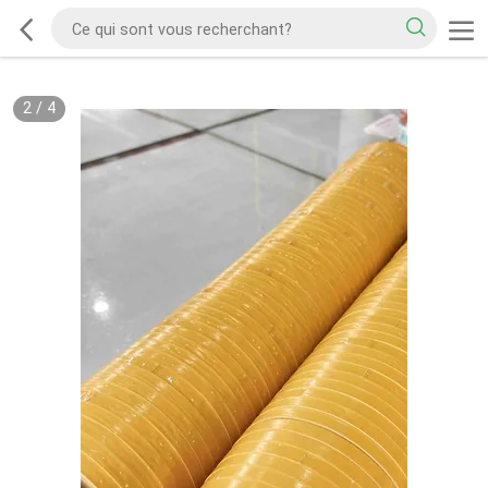
2
/
4