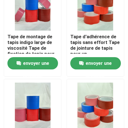
A propos de nous
Visite d'usine
Tape de montage de
Tape d'adhérence de
tapis indigo large de
tapis sans effort Tape
viscosité Tape de
de jointure de tapis
Contrôle de la qualité
fixation de tapis pour
pour un
des sols sans soudure
repositionnement
envoyer une
envoyer une
et sécurisés
facile
Contact
demande
demande
Demande de soumission
ruban adhésif de fonte chaude
Ruban adhésif de tapis