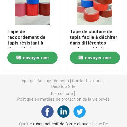
double bande dégrossie de mousse
Tape de
Tape de couture de
Ruban adhésif de libération de bout droit
raccordement de
tapis facile à déchirer
tapis résistant à
dans différentes
l'humidité Longueur
couleurs et tailles
Blocs chauds de fonte
personnalisable
1020/1240 mm
envoyer une
envoyer une
(1020/1240mm-
320um)
Double bande dégrossie de tissu
demande
demande
Aperçu
Au sujet de nous
Contactez-nous
Plat flexographique montant des bandes
Desktop Site
Plan du site
Politique en matière de protection de la vie privée
Ruban de transfert adhésif
Ruban adhésif démontable
Qualité
ruban adhésif de fonte chaude
Usine De