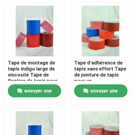
A propos de nous
Visite d'usine
Contrôle de la qualité
Tape de montage de
Tape d'adhérence de
tapis indigo large de
tapis sans effort Tape
Contact
viscosité Tape de
de jointure de tapis
fixation de tapis pour
pour un
des sols sans soudure
repositionnement
envoyer une
envoyer une
et sécurisés
facile
Demande de soumission
demande
demande
ruban adhésif de fonte chaude
Ruban adhésif de tapis