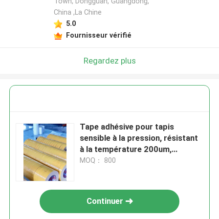
Town, Dongguan, Guangdong,
China ,La Chine
5.0
Fournisseur vérifié
Regardez plus
Tape adhésive pour tapis
sensible à la pression, résistant
à la température 200um,
améliore la confidentialité
MOQ： 800
Continuer