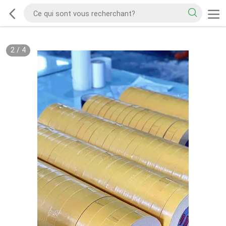
2
/
4