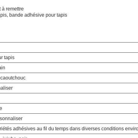
t à remettre
apis, bande adhésive pour tapis
r tapis
ain
 caoutchouc
aliser
e
sonnaliser
riétés adhésives au fil du temps dans diverses conditions envi