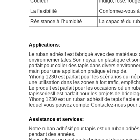
Couleur
Indigo, rose, rouge
La flexibilité
Conformez-vous à l
Résistance à l'humidité
La capacité du rub
Applications:
Le ruban adhésif est fabriqué avec des matériaux d
environnementales.Son noyau en plastique et son ma
parfait pour coller des tapis dans divers environneme
main pour une application pratique et rapide.
Yihong 1230 est parfait pour les scénarios qui néce
une utilisation dans les zones à fort trafic, empêch
Le produit est parfait pour les occasions où un rub
tapisseriesIl est parfait pour les projets de bricola
Yihong 1230 est un ruban adhésif de tapis fiable et 
lequel vous pouvez compterContactez-nous pour u
Assistance et services:
Notre ruban adhésif pour tapis est un ruban adhési
pendant des années.
Nous offrons un soutien technique et des services 