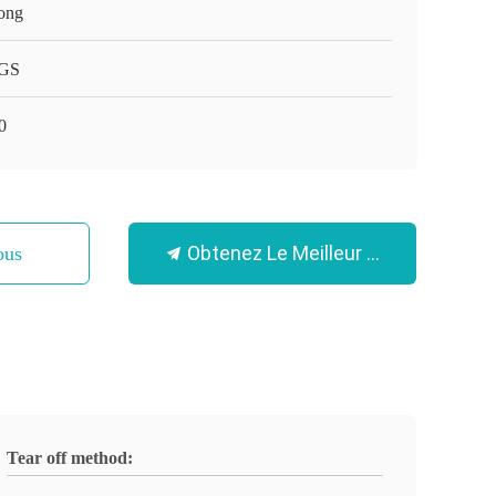
ong
GS
0
Obtenez Le Meilleur Prix
ous
Tear off method: