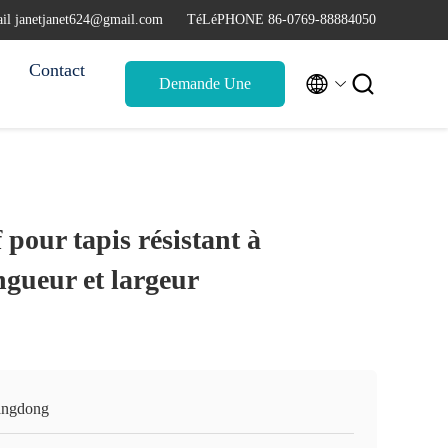
il janetjanet624@gmail.com
TéLéPHONE 86-0769-88884050
Contact


Demande Une
citation
pour tapis résistant à
ngueur et largeur
ngdong