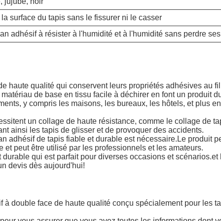
, jujube, noir
a surface du tapis sans le fissurer ni le casser
an adhésif à résister à l'humidité et à l'humidité sans perdre se
e haute qualité qui conservent leurs propriétés adhésives au fi
tériau de base en tissu facile à déchirer en font un produit dur
nts, y compris les maisons, les bureaux, les hôtels, et plus encor
ssitent un collage de haute résistance, comme le collage de tapi
ant ainsi les tapis de glisser et de provoquer des accidents.
an adhésif de tapis fiable et durable est nécessaire.Le produit p
ge et peut être utilisé par les professionnels et les amateurs.
durable qui est parfait pour diverses occasions et scénarios.et l
n devis dès aujourd'hui!
f à double face de haute qualité conçu spécialement pour les tap
pour vous assurer que vous avez toutes les informations dont vo