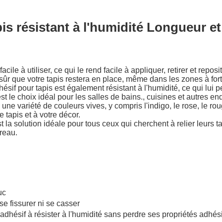
is résistant à l'humidité Longueur et
ile à utiliser, ce qui le rend facile à appliquer, retirer et repos
ûr que votre tapis restera en place, même dans les zones à fort 
sif pour tapis est également résistant à l'humidité, ce qui lui 
le choix idéal pour les salles de bains., cuisines et autres end
ne variété de couleurs vives, y compris l'indigo, le rose, le roug
e tapis et à votre décor.
 la solution idéale pour tous ceux qui cherchent à relier leurs ta
reau.
uc
 se fissurer ni se casser
adhésif à résister à l'humidité sans perdre ses propriétés adhés