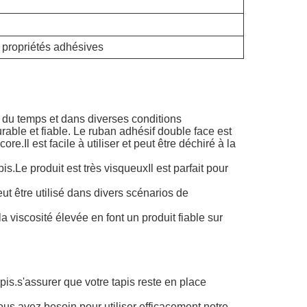
s propriétés adhésives
l du temps et dans diverses conditions
able et fiable. Le ruban adhésif double face est
e.Il est facile à utiliser et peut être déchiré à la
s.Le produit est très visqueuxIl est parfait pour
eut être utilisé dans divers scénarios de
a viscosité élevée en font un produit fiable sur
is.s'assurer que votre tapis reste en place
us avez besoin pour utiliser efficacement notre