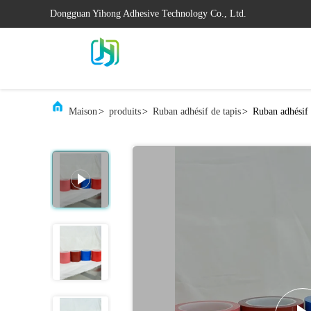
Dongguan Yihong Adhesive Technology Co., Ltd.
Maison
>
produits
>
Ruban adhésif de tapis
>
Ruban adhésif 