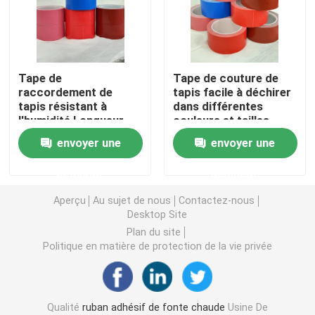
double bande dégrossie de mousse
Tape de
Tape de couture de
Ruban adhésif de libération de bout droit
raccordement de
tapis facile à déchirer
tapis résistant à
dans différentes
l'humidité Longueur
couleurs et tailles
Blocs chauds de fonte
personnalisable
1020/1240 mm
envoyer une
envoyer une
(1020/1240mm-
320um)
Double bande dégrossie de tissu
demande
demande
Aperçu
Au sujet de nous
Contactez-nous
Plat flexographique montant des bandes
Desktop Site
Plan du site
Politique en matière de protection de la vie privée
Ruban de transfert adhésif
Ruban adhésif démontable
Qualité
ruban adhésif de fonte chaude
Usine De