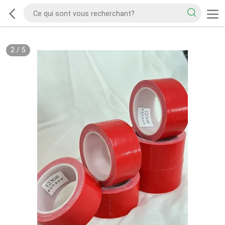
2
/
5