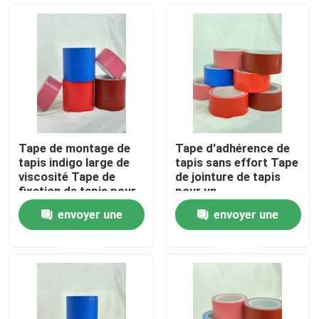
A propos de nous
Visite d'usine
Contrôle de la qualité
Tape de montage de
Tape d'adhérence de
tapis indigo large de
tapis sans effort Tape
Contact
viscosité Tape de
de jointure de tapis
fixation de tapis pour
pour un
des sols sans soudure
repositionnement
envoyer une
envoyer une
et sécurisés
facile
Demande de soumission
demande
demande
ruban adhésif de fonte chaude
Ruban adhésif de tapis