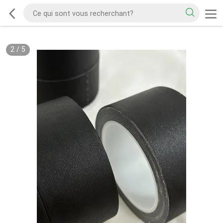
2
/
5