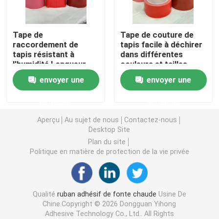
double bande dégrossie de mousse
Tape de
Tape de couture de
raccordement de
tapis facile à déchirer
tapis résistant à
dans différentes
Ruban adhésif de libération de bout droit
l'humidité Longueur
couleurs et tailles
personnalisable
1020/1240 mm
envoyer une
envoyer une
(1020/1240mm-
Blocs chauds de fonte
320um)
demande
demande
Double bande dégrossie de tissu
Aperçu
Au sujet de nous
Contactez-nous
Desktop Site
Plan du site
Plat flexographique montant des bandes
Politique en matière de protection de la vie privée
Ruban de transfert adhésif
Qualité
ruban adhésif de fonte chaude
Usine De
Chine.Copyright © 2026 Dongguan Yihong
Ruban adhésif démontable
Adhesive Technology Co., Ltd.. All Rights