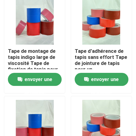
A propos de nous
Visite d'usine
Tape de montage de
Tape d'adhérence de
Contrôle de la qualité
tapis indigo large de
tapis sans effort Tape
viscosité Tape de
de jointure de tapis
fixation de tapis pour
pour un
Contact
des sols sans soudure
repositionnement
envoyer une
envoyer une
et sécurisés
facile
demande
demande
Demande de soumission
ruban adhésif de fonte chaude
Ruban adhésif de tapis